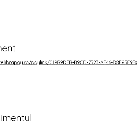
ment
ure.librapay.ro/paylink/019B9DFB-B9CD-7323-AE46-D8E85F9
nimentul