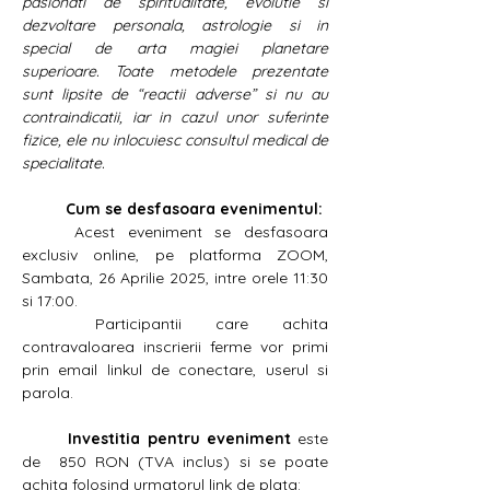
pasionati de spiritualitate, evolutie si 
dezvoltare personala, astrologie si in 
special de arta magiei planetare 
superioare. Toate metodele prezentate 
sunt lipsite de “reactii adverse” si nu au 
contraindicatii, iar in cazul unor suferinte 
fizice, ele nu inlocuiesc consultul medical de 
specialitate.
	Cum se desfasoara evenimentul:
	Acest eveniment se desfasoara 
exclusiv online, pe platforma ZOOM, 
Sambata, 26 Aprilie 2025, intre orele 11:30 
si 17:00. 
	Participantii care achita 
contravaloarea inscrierii ferme vor primi 
prin email linkul de conectare, userul si 
parola.
	Investitia pentru eveniment 
este 
de  850 RON (TVA inclus) si se poate 
achita folosind urmatorul link de plata: 