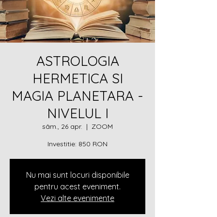
ASTROLOGIA
HERMETICA SI
MAGIA PLANETARA -
NIVELUL I
sâm., 26 apr.
  |  
ZOOM
Investitie: 850 RON
Nu mai sunt locuri disponibile
pentru acest eveniment.
Vezi alte evenimente