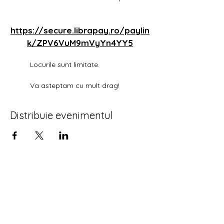
https://secure.librapay.ro/paylin
k/ZPV6VuM9mVyYn4YY5
	Locurile sunt limitate.
	Va asteptam cu mult drag!
Distribuie evenimentul