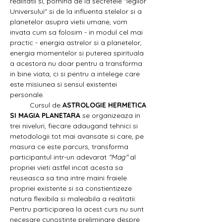
realitatii si, pornind de la secretele "legilor 
Universului" si de la influenta stelelor si a 
planetelor asupra vietii umane, vom 
invata cum sa folosim - in modul cel mai 
practic - energia astrelor si a planetelor, 
energia momentelor si puterea spirituala 
a acestora nu doar pentru a transforma 
in bine viata, ci si pentru a intelege care 
este misiunea si sensul existentei 
personale.
	Cursul de 
ASTROLOGIE HERMETICA 
SI MAGIA PLANETARA
 se organizeaza in 
trei niveluri, fiecare adaugand tehnici si 
metodologii tot mai avansate si care, pe 
masura ce este parcurs, transforma 
participantul intr-un adevarat 
"Mag"
 al 
propriei vieti astfel incat acesta sa 
reuseasca sa tina intre maini fraiele 
propriei existente si sa constientizeze 
natura flexibila si maleabila a realitatii. 
Pentru participarea la acest curs nu sunt 
necesare cunostinte preliminare despre 