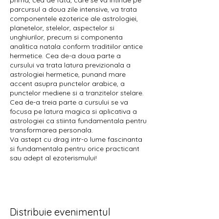
prima, cea de fata, care se va intinde pe
parcursul a doua zile intensive, va trata
componentele ezoterice ale astrologiei,
planetelor, stelelor, aspectelor si
unghiurilor, precum si componenta
analitica natala conform traditiilor antice
hermetice. Cea de-a doua parte a
cursului va trata latura previzionala a
astrologiei hermetice, punand mare
accent asupra punctelor arabice, a
punctelor mediene si a tranzitelor stelare.
Cea de-a treia parte a cursului se va
focusa pe latura magica si aplicativa a
astrologiei ca stiinta fundamentala pentru
transformarea personala.
Va astept cu drag intr-o lume fascinanta
si fundamentala pentru orice practicant
sau adept al ezoterismului!
Distribuie evenimentul