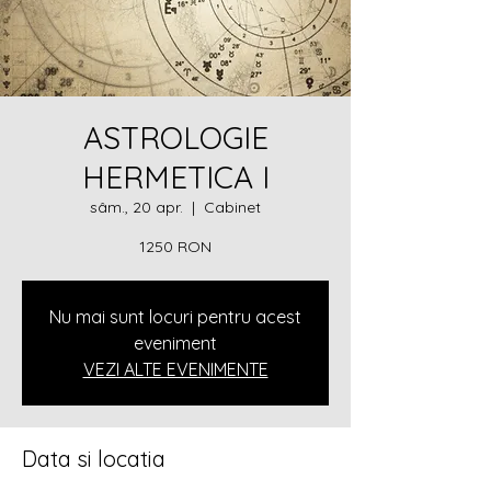
ASTROLOGIE
HERMETICA I
sâm., 20 apr.
  |  
Cabinet
1250 RON
Nu mai sunt locuri pentru acest
eveniment
VEZI ALTE EVENIMENTE
Data si locatia