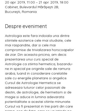
20 apr. 2019, 11:00 – 21 apr. 2019, 18:00
Cabinet, Bulevardul Mărășești 2B,
București, Romania
Despre eveniment
Astrologia este fara indoiala una dintre
stiintele ezoterice cele mai studiate, cele
mai raspandite, dar si cele mai
compromise de trivializarea horscoapelor
de ziar. Din aceasta pricina, am decis
prezentarea unui curs special de
Astrologie ca stiinta hermetica, bazandu-
ne in special pe originile sale de ramura
araba, luand in considerare corelatiile
sale cu energiile planetare si angelice.
Cursul de Astrologie Hermetica se
adreseaza tuturor celor pasionati de
destin, de astrologie, de hermetism si de
magie si aduce in lumina adevarata
potentialitate a acestei stiinte minunate.
Cursul va fi prezentat in trei parti din care