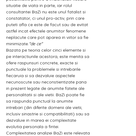
situatie de viata in parte, iar rolul 
consultantei BaZi nu este unul fatalist si 
constatator, ci unul pro-activ, prin care 
puteti afla ce este de facut sau de evitat 
astfel incat efectele anumitor fenomene 
neplacute care pot aparea in viitor sa fie 
minimizate.
"de ce"
Bazata pe teoria celor cinci elemente si 
pe interactiunile acestora, 
este menita sa 
ofere raspunsuri concrete, exacte si 
punctuale la problemele si intrebarile 
fiecaruia si sa dezvaluie aspectele 
necunoscute sau neconstientizate pana 
in prezent legate de anumite fatete ale 
personalitatii si ale vietii. BaZi poate fie 
sa raspunda punctual la anumite 
intrebari (din diferite domenii ale vietii, 
inclusiv sinastrie si compatibilitati) sau sa 
dezvaluie in marea ei complexitate 
evolutia personala a fintei. 
Complexitatea analizei BaZi este relevata 