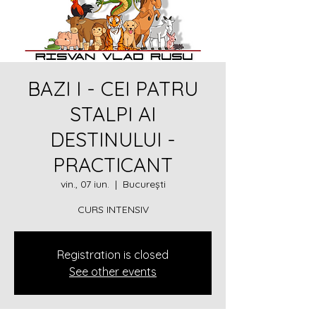
BAZI I - CEI PATRU
STALPI AI
DESTINULUI -
PRACTICANT
vin., 07 iun.
  |  
București
CURS INTENSIV
Registration is closed
See other events