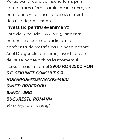
Participantii care se inscriu ferm, prin 
completarea formularului de inscriere, vor 
primi prin e-mail inainte de eveniment 
detaliile de participare.
Investitia pentru eveniment:
Este de 
 (include TVA 19%), iar pentru 
persoanele care au participat la 
conferinta de Metafizica Chineza despre 
Anul Dragonului de Lemn, investitia este 
de 
 si se poate achita la momentul 
cursului sau in contul:
2900 RON
2500 RON
S.C. SEKHMET CONSULT S.R.L.
RO83BRDE410SV79729244100
SWIFT: BRDEROBU
BANCA: BRD
BUCURESTI, ROMANIA
Va asteptam cu drag!