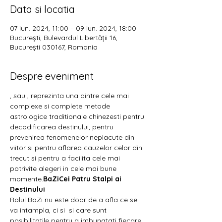
Data si locatia
07 iun. 2024, 11:00 – 09 iun. 2024, 18:00
București, Bulevardul Libertății 16,
București 030167, Romania
Despre eveniment
, sau 
, reprezinta una dintre cele mai 
complexe si complete metode 
astrologice traditionale chinezesti pentru 
decodificarea destinului, pentru 
prevenirea fenomenelor neplacute din 
viitor si pentru aflarea cauzelor celor din 
trecut si pentru a facilita cele mai 
potrivite alegeri in cele mai bune 
momente.
BaZi
Cei Patru Stalpi ai 
Destinului
Rolul BaZi nu este doar de a afla ce se 
va intampla, ci si 
 si care sunt 
posibilitatile pentru a imbunatati fiecare 