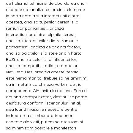
de holismul tehnicii si de abordarea unor 
aspecte ca: analiza celor cinci elemente 
in harta natala si a interactiunii dintre 
acestea, analiza tulpinilor ceresti si a 
ramurilor pamantesti, analiza 
interactiunilor dintre tulpinile ceresti, 
analiza interactiunilor dintre ramurile 
pamantesti, analiza celor cinci factori, 
analiza palatelor si a stelelor din harta 
BaZi, analiza celor 
 si a influentei lor, 
analiza compatibilitatilor, a etapelor 
vietii, etc. Desi precizia acestei tehnici 
este nemaintanita, trebuie sa ne amintim 
ca in metafizica chineza vorbim de 
, iar 
componenta OM invita la actiune! Fara a 
actiona corespunzator, destinul se poate 
desfasura conform "scenariului" initial, 
insa luand masurile necesare pentru 
indreptarea si imbunatatirea unor 
aspecte ale vietii, putem sa atenuam si 
sa minimizam posibilele manifestari 