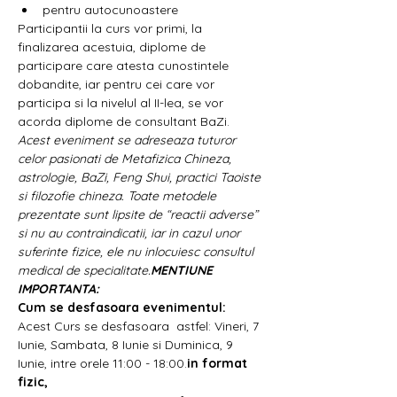
pentru autocunoastere
Participantii la curs vor primi, la 
finalizarea acestuia, diplome de 
participare care atesta cunostintele 
dobandite, iar pentru cei care vor 
participa si la nivelul al II-lea, se vor 
acorda diplome de consultant BaZi.
Acest eveniment se adreseaza tuturor 
celor pasionati de Metafizica Chineza, 
astrologie, BaZi, Feng Shui, practici Taoiste 
si filozofie chineza. Toate metodele 
prezentate sunt lipsite de “reactii adverse” 
si nu au contraindicatii, iar in cazul unor 
suferinte fizice, ele nu inlocuiesc consultul 
medical de specialitate.
MENTIUNE 
IMPORTANTA: 
Cum se desfasoara evenimentul:
Acest Curs se desfasoara 
 astfel: Vineri, 7 
Iunie, Sambata, 8 Iunie si Duminica, 9 
Iunie, intre orele 11:00 - 18:00.
in format 
fizic,