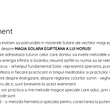
ment
a invitam sa patrundeti in misterele Solare ale vechilor magi egi
a despre 
MAGIA SOLARA EGIPTEANA A LUI HORUS!
 se adreseaza tuturor celor care doresc sa invete metodele ve
nergia infinita a Soarelui, resuind astfel nu numai sa se reene
 Horus - arhetipul fundamental Solar, reprezenta speranta, putere
festa in fiecare practicant in timpul meditatiilor si practicilor 
ete despre energizare, despre reglarea ciclurilor somn - vegh
ru de zi, sunt bineveniti la acest eveniment.
se vor practica si trei metode magice speciale care aduc, prin a
ode sunt:
 - o metoda hermetica speciala pentru conectarea la puterea 