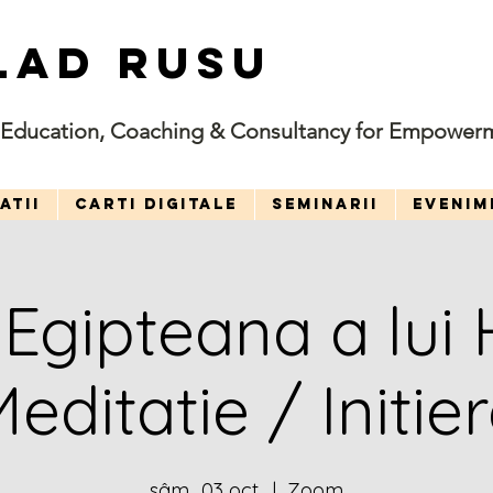
LAD RUSU
Education, Coaching & Consultancy for Empower
ATII
CARTI DIGITALE
SEMINARII
EVENIM
Egipteana a lui 
editatie / Initie
sâm., 03 oct.
  |  
Zoom