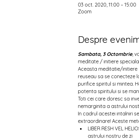
03 oct. 2020, 11:00 – 15:00
Zoom
Despre eveni
Sambata, 3 Octombrie
, v
meditate / initiere special
Aceasta meditatie/initiere
reuseau sa se conecteze la e
purifice spiritul si mintea.
potenta spiritului si se mani
Toti cei care doresc sa inv
nemarginita a astrului nost
In cadrul acestei intalniri 
extraordinare! Aceste met
LIBER RESH VEL HELIOS
astrului nostru de zi