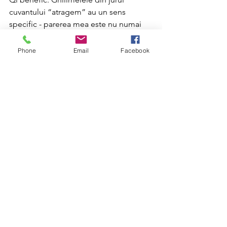
cuvantului “atragem” au un sens 
specific - parerea mea este nu numai 
ca atragem, dar in si mai mare 
masura MANIFESTAM 
Phone
Email
Facebook
TRANSFORMAREA QI-ULUI, 
schimbandu-i polaritatea. Aceasta este 
doar o parte din marea noastra 
capacitate creatoare. Trebuie doar 
constientizata si folosita! Apar multe 
simptome ale celor care nu sunt inca 
stapani pe aceasta abilitate: 
permanenta cautare a “metodei 
supreme”, a “secretului puterii”, 
nemultumirea, orgoliul, ura, invidia… 
Acestea sunt doar cateva, dar daca va 
dati voie doar o clipa sa constientizati 
acum ca “adevarata Cale este cea pe 
care sunteti deja” si ca lucrurile decurg 