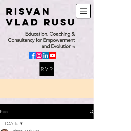
RISVAN
VLAD RUSU
Education, Coaching &
Consultancy for Empowerment
and Evolution
©
Post
TOATE
Risvan Vlad Rusu