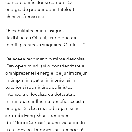
concept unificator si comun - QI - 
energia de pretutindeni! Inteleptii 
chinezi afirmau ca:
“Flexibilitatea mintii asigura 
flexibilitatea Qi-ului, iar rigiditatea 
mintii garanteaza stagnarea Qi-ului…”
De aceea recomand o minte deschisa 
(“an open mind”) si o constientizare a 
omniprezentei energiei de jur imprejur, 
in timp si in spatiu, in interior si in 
exterior si reamintirea ca linistea 
interioara si focalizarea detasata a 
mintii poate influenta benefic aceasta 
energie. Si daca mai adaugam si un 
strop de Feng Shui si un dram 
de “Noroc Ceresc”, atunci viata poate 
fi cu adevarat frumoasa si Luminoasa! 