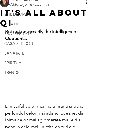
TOATE
Nov 26, 2018
6 min read
IT'S ALL ABOUT
STIL DE VIATA
QI
RELATII
But not necessarily the Intelligence 
PROSPERITATE
Quotient...
CASA SI BIROU
SANATATE
SPIRITUAL
TRENDS
Din varful celor mai inalti munti si pana 
pe fundul celor mai adanci oceane, din 
inima celor mai aglomerate mall-uri si 
pana in cele mai linistite colturi ale 