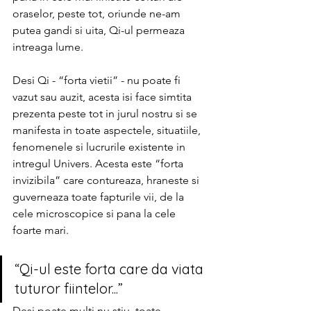
oraselor, peste tot, oriunde ne-am 
putea gandi si uita, Qi-ul permeaza 
intreaga lume. 
Desi Qi - “forta vietii” - nu poate fi 
vazut sau auzit, acesta isi face simtita 
prezenta peste tot in jurul nostru si se 
manifesta in toate aspectele, situatiile, 
fenomenele si lucrurile existente in 
intregul Univers. Acesta este “forta 
invizibila” care contureaza, hraneste si 
guverneaza toate fapturile vii, de la 
cele microscopice si pana la cele 
foarte mari.
“Qi-ul este forta care da viata 
tuturor fiintelor...”
Desi poate multi nu stiu, toate 