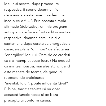
locuia si acesta, dupa procedura 
respectiva, ii spune doamnei: “eh, 
deocamdata este bine… vedem mai 
incolo ce-o fi…”. Prin aceasta simpla 
afirmatie (dubitativa), un mic program 
anticipativ de frica a fost sadit in mintea 
respectivei doamne care, la nici o 
saptamana dupa curatarea energetica a 
casei, s-a plans “din nou” de afectarea 
“energiilor” locului. Oare de ce credeti 
ca s-a intamplat acest lucru? Nu credeti 
ca mintea noastra, mai ales atunci cand 
este manata de teama, de ganduri 
repetate, de anticiparea 
“inevitabilului”, poate influenta Qi-ul? 
Ei bine, traditia taoista (si nu doar 
aceasta) functioneaza si pe baza 
preceptului conform caruia: