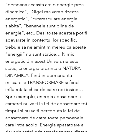
“persoana aceasta are o energie prea 
dinamica”, “Gigel ma vampirizeaza 
energetic”, “cutarescu are energia 
slabita”, “bananele sunt pline de 
energie”, etc.. Desi toate acestea pot fi 
adevarate in contextul lor specific, 
trebuie sa ne amintim mereu ca aceste 
“energii” nu sunt statice… Nimic 
energetic din acest Univers nu este 
static, ci energia prezinta o NATURA 
DINAMICA, fiind in permanenta 
miscare si TRANSFORMARE si fiind 
influentata chiar de catre noi insine… 
Spre exemplu, energia apasatoare a 
camerei nu va fi la fel de apasatoare tot 
timpul si nu va fi perceputa la fel de 
apasatoare de catre toate persoanele 
care intra acolo. Energia apasatoare a 
devenit astfel prin transformarea dintr-o 