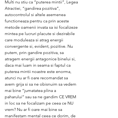
Multi nu stiu ca “puterea mintii”, Legea 
Atractiei, “gandirea pozitiva”, 
autocontrolul si altele asemenea 
functioneaza pentru ca prin aceste 
metode oamenii invata sa isi focalizeze 
mintea pe lucruri placute si dezirabile 
care moduleaza si atrag energii 
convergente si, evident, pozitive. Nu 
putem, prin gandire pozitiva, sa 
atragem energii antagonice binelui si, 
daca mai luam in seama si faptul ca 
puterea mintii noastre este enorma, 
atunci nu ar fi oare recomandat sa 
avem grija si sa ne obisnuim sa vedem 
mai bine “jumatatea plina a 
paharului” sau sa ne gandim CE VREM 
in loc sa ne focalizam pe ceea ce NU 
vrem? Nu ar fi oare mai bine sa 
manifestam mental ceea ce dorim, de 