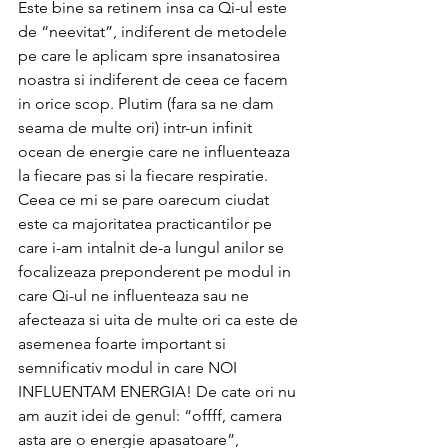
Este bine sa retinem insa ca Qi-ul este 
de “neevitat”, indiferent de metodele 
pe care le aplicam spre insanatosirea 
noastra si indiferent de ceea ce facem 
in orice scop. Plutim (fara sa ne dam 
seama de multe ori) intr-un infinit 
ocean de energie care ne influenteaza 
la fiecare pas si la fiecare respiratie. 
Ceea ce mi se pare oarecum ciudat 
este ca majoritatea practicantilor pe 
care i-am intalnit de-a lungul anilor se 
focalizeaza preponderent pe modul in 
care Qi-ul ne influenteaza sau ne 
afecteaza si uita de multe ori ca este de 
asemenea foarte important si 
semnificativ modul in care NOI 
INFLUENTAM ENERGIA! De cate ori nu 
am auzit idei de genul: “offff, camera 
asta are o energie apasatoare”, 