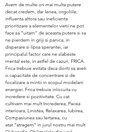
Avem de multe ori mai multa putere 
decat credem, dar lenea, orgoliile, 
influenta altora sau ineficienta 
prioritizare a elementelor vietii ne pot 
face sa “uitam” de aceasta putere si sa 
ne pierdem in griji si panica, in 
disperare si lipsa sperantei, iar 
principalul factor care ne slabeste 
mental este, in astfel de cazuri, FRICA. 
Frica trebuie evitata daca doriti sa aveti 
o capacitate de concentrare si de 
focalizare a mintii in scopul modelarii 
energiei. Frica trebuie inlocuita cu 
incredere si pozitivitate. Cu cat 
cultivam mai mult Increderea, Pacea 
interioara, Linistea, Relaxarea, Iubirea, 
Compasiunea sau Iertarea, cu 
atat “atragem” in jurul nostru mai mult 
Qi benefic. Ghilimelele din jurul 